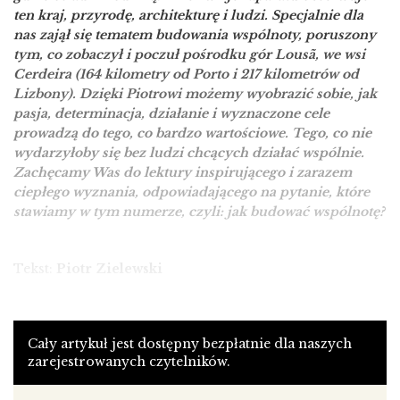
ten kraj, przyrodę, architekturę i ludzi. Specjalnie dla
nas zajął się tematem budowania wspólnoty, poruszony
tym, co zobaczył i poczuł pośrodku gór Lousã, we wsi
Cerdeira (164 kilometry od Porto i 217 kilometrów od
Lizbony). Dzięki Piotrowi możemy wyobrazić sobie, jak
pasja, determinacja, działanie i wyznaczone cele
prowadzą do tego, co bardzo wartościowe. Tego, co nie
wydarzyłoby się bez ludzi chcących działać wspólnie.
Zachęcamy Was do lektury inspirującego i zarazem
ciepłego wyznania, odpowiadającego na pytanie, które
stawiamy w tym numerze, czyli: jak budować wspólnotę?
Tekst:
Piotr Zielewski
Pośrodku gór Lousã, we wsi Cerdeira (164 kilometry od
Cały artykuł jest dostępny bezpłatnie dla naszych
Porto i 217 kilometrów od Lizbony) grupa studentów
zarejestrowanych czytelników.
ceramiki na różnym poziomie doświadczenia dokłada
drewno do pieca Sasukenei, zbudowanego w 2015 roku