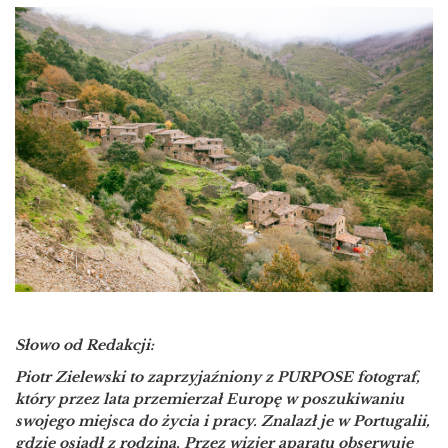
Słowo od Redakcji:
Piotr Zielewski to zaprzyjaźniony z PURPOSE fotograf,
który przez lata przemierzał Europę w poszukiwaniu
swojego miejsca do życia i pracy. Znalazł je w Portugalii,
gdzie osiadł z rodziną. Przez wizjer aparatu obserwuje