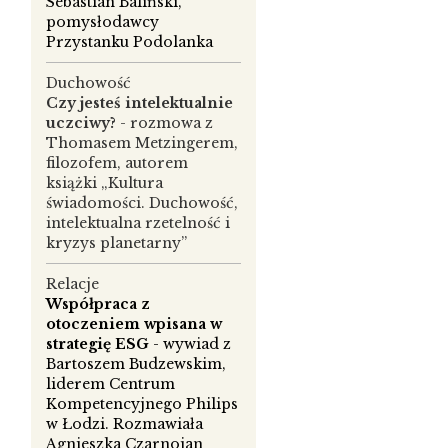
Sebastian Baliński,
pomysłodawcy
Przystanku Podolanka
Duchowość
Czy jesteś intelektualnie
uczciwy?
- rozmowa z
Thomasem Metzingerem,
filozofem, autorem
książki „Kultura
świadomości. Duchowość,
intelektualna rzetelność i
kryzys planetarny”
o
Relacje
Współpraca z
em
otoczeniem wpisana w
strategię ESG
- wywiad z
Bartoszem Budzewskim,
liderem Centrum
Kompetencyjnego Philips
w Łodzi. Rozmawiała
Agnieszka Czarnojan