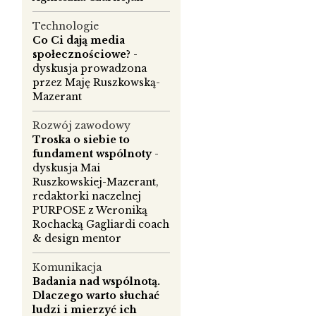
Technologie
Co Ci dają media
społecznościowe?
-
dyskusja prowadzona
przez Maję Ruszkowską-
Mazerant
Rozwój zawodowy
Troska o siebie to
fundament wspólnoty
-
dyskusja Mai
Ruszkowskiej-Mazerant,
redaktorki naczelnej
PURPOSE z Weroniką
Rochacką Gagliardi coach
& design mentor
Komunikacja
Badania nad wspólnotą.
Dlaczego warto słuchać
ludzi i mierzyć ich