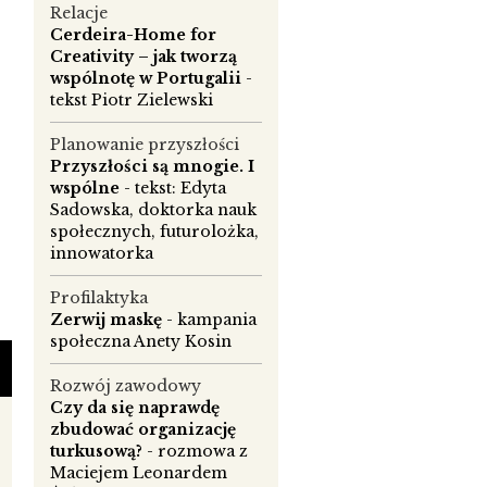
Relacje
Cerdeira-Home for
Creativity – jak tworzą
wspólnotę w Portugalii
-
tekst Piotr Zielewski
Planowanie przyszłości
Przyszłości są mnogie. I
wspólne
- tekst: Edyta
Sadowska, doktorka nauk
społecznych, futurolożka,
innowatorka
Profilaktyka
Zerwij maskę
- kampania
społeczna Anety Kosin
Rozwój zawodowy
Czy da się naprawdę
zbudować organizację
turkusową?
- rozmowa z
Maciejem Leonardem