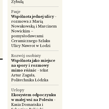
Żybulą
Pasje
Wspólnota jednej ulicy
-
rozmowa z Marią
Nowakowską i Marcinem
Nowickim –
pomysłodawcami
Ceramicznego Szlaku
Ulicy Nawrot w Łodzi
Rozwój osobisty
Wspólnota jako miejsce
na spory i rozmowy
mimo różnic
- tekst
y
Artur Zaguła,
Politechnika Łódzka
Urlopy
Ekosystem odpoczynku
w małej wsi na Polesiu
-
Kasia Domańska i