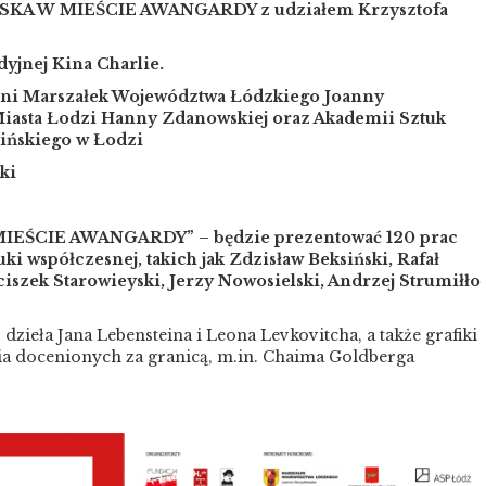
LSKA W MIEŚCIE AWANGARDY z udziałem Krzysztofa
dyjnej Kina Charlie.
ni Marszałek Województwa Łódzkiego Joanny
Miasta Łodzi Hanny Zdanowskiej oraz Akademii Sztuk
ińskiego w Łodzi
ki
IEŚCIE AWANGARDY” – będzie prezentować 120 prac
ki współczesnej, takich jak Zdzisław Beksiński, Rafał
iszek Starowieyski, Jerzy Nowosielski, Andrzej Strumiłło
zieła Jana Lebensteina i Leona Levkovitcha, a także grafiki
a docenionych za granicą, m.in. Chaima Goldberga