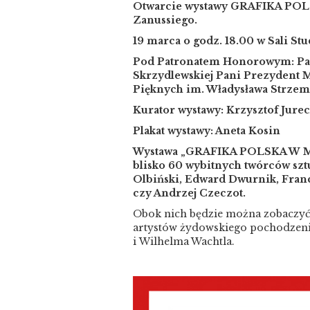
Otwarcie wystawy GRAFIKA PO
Zanussiego.
19 marca o godz. 18.00 w Sali Stu
Pod Patronatem Honorowym: Pa
Skrzydlewskiej Pani Prezydent 
Pięknych im. Władysława Strzem
Kurator wystawy: Krzysztof Jurec
Plakat wystawy: Aneta Kosin
Wystawa „GRAFIKA POLSKA W M
blisko 60 wybitnych twórców sztu
Olbiński, Edward Dwurnik, Franc
czy Andrzej Czeczot.
Obok nich będzie można zobaczyć d
artystów żydowskiego pochodzeni
i Wilhelma Wachtla.