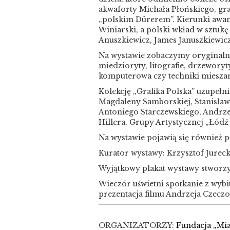
akwaforty Michała Płońskiego, gra
„polskim Dürerem”. Kierunki awa
Winiarski, a polski wkład w sztuk
Anuszkiewicz, James Januszkiewic
Na wystawie zobaczymy oryginalne
miedzioryty, litografie, drzeworyty,
komputerowa czy techniki mieszane.
Kolekcję „Grafika Polska” uzupełn
Magdaleny Samborskiej, Stanisław
Antoniego Starczewskiego, Andrze
Hillera, Grupy Artystycznej „Łódź
Na wystawie pojawią się również p
Kurator wystawy: Krzysztof Jureck
Wyjątkowy plakat wystawy stworzy
Wieczór uświetni spotkanie z wybi
prezentacja filmu Andrzeja Czeczo
ORGANIZATORZY:
Fundacja „Mia