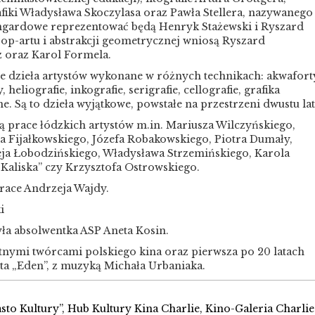
fiki Władysława Skoczylasa oraz Pawła Stellera, nazywanego
ngardowe reprezentować będą Henryk Stażewski i Ryszard
ę op-artu i abstrakcji geometrycznej wniosą Ryszard
z oraz Karol Formela.
 dzieła artystów wykonane w różnych technikach: akwafort
 heliografie, inkografie, serigrafie, cellografie, grafika
 Są to dzieła wyjątkowe, powstałe na przestrzeni dwustu lat
ią prace łódzkich artystów m.in. Mariusza Wilczyńskiego,
a Fijałkowskiego, Józefa Robakowskiego, Piotra Dumały,
ja Łobodzińskiego, Władysława Strzemińskiego, Karola
 Kaliska” czy Krzysztofa Ostrowskiego.
race Andrzeja Wajdy.
i
ła absolwentka ASP Aneta Kosin.
tnymi twórcami polskiego kina oraz pierwsza po 20 latach
ta „Eden”, z muzyką Michała Urbaniaka.
sto Kultury”, Hub Kultury Kina Charlie, Kino-Galeria Charlie