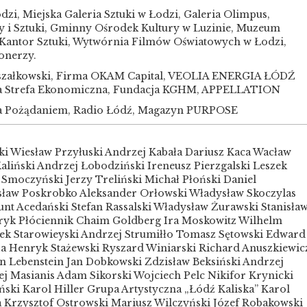
, Miejska Galeria Sztuki w Łodzi, Galeria Olimpus,
ry i Sztuki, Gminny Ośrodek Kultury w Luzinie, Muzeum
 Kantor Sztuki, Wytwórnia Filmów Oświatowych w Łodzi,
onerzy.
załkowski, Firma OKAM Capital, VEOLIA ENERGIA ŁÓDŹ
lna Strefa Ekonomiczna, Fundacja KGHM, APPELLATION
 Pożądaniem, Radio Łódź, Magazyn PURPOSE
wski Wiesław Przyłuski Andrzej Kabała Dariusz Kaca Wacław
aliński Andrzej Łobodziński Ireneusz Pierzgalski Leszek
 Smoczyński Jerzy Treliński Michał Płoński Daniel
sław Poskrobko Aleksander Orłowski Władysław Skoczylas
nt Acedański Stefan Rassalski Władysław Żurawski Stanisła
ryk Płóciennik Chaim Goldberg Ira Moskowitz Wilhelm
ek Starowieyski Andrzej Strumiłło Tomasz Sętowski Edward
a Henryk Stażewski Ryszard Winiarski Richard Anuszkiewic
an Lebenstein Jan Dobkowski Zdzisław Beksiński Andrzej
ej Masianis Adam Sikorski Wojciech Pelc Nikifor Krynicki
ski Karol Hiller Grupa Artystyczna „Łódź Kaliska” Karol
 Krzysztof Ostrowski Mariusz Wilczyński Józef Robakowski