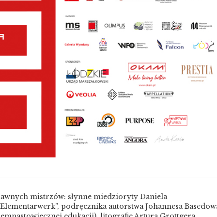
dawnych mistrzów: słynne miedzioryty Daniela
s Elementarwerk”, podręcznika autorstwa Johannesa Basedow
iemnastowiecznej edukacji), litografie Artura Grottgera,