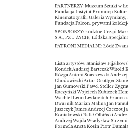
PARTNERZY: Muzeum Sztuki w Łodzi
Fundacja Instytut Promocji Kultu
Kinematografii, Galeria Wymiany,
Fundacja Falcon, prywatni kolekcj
SPONSORZY: Łódzkie Urząd Mars
S.A., PZU ŻYCIE, Łódzka Specja
PATRONI MEDIALNI: Łódź Zwana
Lista artystów: Stanisław Fijałko
Kondek Andrzej Bartczak Witold K
Rózga Antoni Starczewski Andrzej
Chodowiecki Artur Grottger Stani
Jan Gumowski Paweł Steller Zygmu
Raczyński Wojciech Kubiczek Hen
Wachtel Leon Levkovitch Francisz
Dwurnik Marian Malina Jan Pamuł
Juszczyk James Andrzej Czeczot J
Koniakowski Rafał Olbiński Andrz
Andrzej Wajda Władysław Strzemiń
Formela Aneta Kosin Piotr Dumała