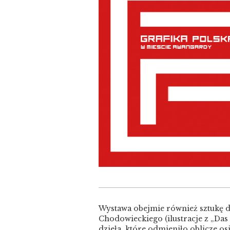
Wystawa obejmie również sztukę 
Chodowieckiego (ilustracje z „Da
dzieła, które odmieniło oblicze os