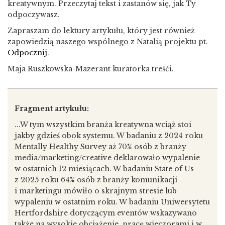
kreatywnym. Przeczytaj tekst i zastanów się, jak Ty
odpoczywasz.
Zapraszam do lektury artykułu, który jest również
zapowiedzią naszego wspólnego z Natalią projektu pt.
Odpocznij
.
Maja Ruszkowska-Mazerant kuratorka treśći.
Fragment artykułu:
...W tym wszystkim branża kreatywna wciąż stoi
jakby gdzieś obok systemu. W badaniu z 2024 roku
Mentally Healthy Survey aż 70% osób z branży
media/marketing/creative deklarowało wypalenie
w ostatnich 12 miesiącach. W badaniu State of Us
z 2025 roku 64% osób z branży komunikacji
i marketingu mówiło o skrajnym stresie lub
wypaleniu w ostatnim roku. W badaniu Uniwersytetu
Hertfordshire dotyczącym eventów wskazywano
także na wysokie obciążenie, pracę wieczorami i w