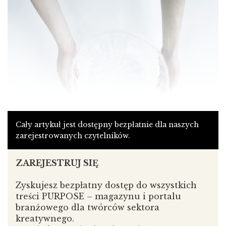
Cały artykuł jest dostępny bezpłatnie dla naszych
zarejestrowanych czytelników.
Agnieszka Bar
Splecione
ZAREJESTRUJ SIĘ
Zyskujesz bezpłatny dostęp do wszystkich
Podczas Nocy z Designem zaprezentowane zostaną
treści PURPOSE – magazynu i portalu
projekty, które swoją materialną formą
branżowego dla twórców sektora
i funkcjonalnością wspierają to, co niematerialnie
kreatywnego.
najważniejsze – wartość relacji międzyludzkich,