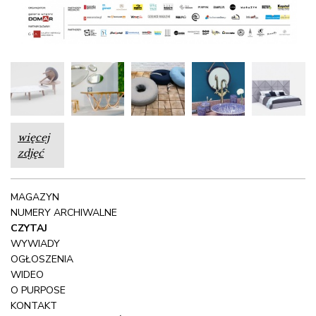
i warsztaty przygotowane z myślą o tych, którzy
festiwalowe inspiracji chcieliby przełożyć na praktykę.
Coś dla siebie znajdą zarówno amatorzy meblarskich
renowacji, ogrodnictwa, jak i miłośnicy kulinarnych
eksperymentów w wydaniu slow. Wśród tegorocznych
propozycji znalazły się także warsztaty technik
relaksacyjnych oraz sztuki porządkowania przestrzeni.
więcej
zdjęć
MAGAZYN
NUMERY ARCHIWALNE
CZYTAJ
WYWIADY
OGŁOSZENIA
WIDEO
O PURPOSE
KONTAKT