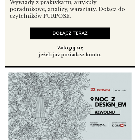
Wywiady z praktykami, artykuły
harmonii z naturą, odpoczynku czy wewnętrznej
poradnikowe, analizy, warsztaty. Dołącz do
równowagi. Swoimi pomysłami na realizację idei slow
czytelników PURPOSE.
we współczesnym wzornictwie podzielą się m.in. Leszek
Dziedzic, Oskar Zięta, Studio Rygalik i Icon Concept
DOŁĄCZ TERAZ
Design. Gościem specjalnym wydarzenia będzie Dorota
Koziara – jedna z najbardziej docenianych polskich
artystek na świecie, która od ponad 10 lat tworzy
Zaloguj się
i prowadzi własne studio projektowe w Mediolanie. Jej
jeżeli już posiadasz konto.
wrocławska wystawa stanowić będzie swoiste studium
polskiego domu, osadzone w kontekście współczesnej
Europy i inspirowane obserwacją naturalnego
otoczenia człowieka.
Goście 9. Nocy z Designem będą mogli podążać
szlakiem współczesnego wzornictwa, dzięki
przygotowanej przez organizatorów mapie Wrocławia.
Zawarte na niej wskazówki pomogą odnaleźć
„przystanki” dobrego wnętrza, przy których warto
zwolnić i zatrzymać się na chwilę zachwytu. Jak co roku,
wystawom towarzyszyć będą dodatkowe atrakcje