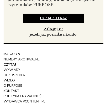
własnej społeczności i rozpoznawalności.
czytelników PURPOSE.
DOŁĄCZ TERAZ
Zaloguj się
jeżeli już posiadasz konto.
MAGAZYN
NUMERY ARCHIWALNE
Na zdjęciu Gabriela Michalczuk
CZYTAJ
WYWIADY
OGŁOSZENIA
WIDEO
PRZECZYTAJ również wywiad z Maciejem
O PURPOSE
Sekundą, pomysłodawcą Galerii SEKA Art
KONTAKT
>>TUTAJ<<
POLITYKA PRYWATNOŚCI
WYDAWCA
PCONTENT.PL