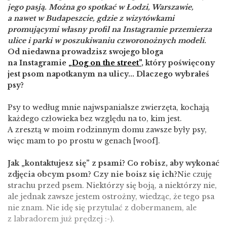
jego pasją. Można go spotkać w Łodzi, Warszawie,
a nawet w Budapeszcie, gdzie z wizytówkami
promującymi własny profil na Instagramie przemierza
ulice i parki w poszukiwaniu czworonożnych modeli.
Od niedawna prowadzisz swojego bloga
na Instagramie
„Dog on the street”
, który poświęcony
jest psom napotkanym na ulicy... Dlaczego wybrałeś
psy?
Psy to według mnie najwspanialsze zwierzęta, kochają
każdego człowieka bez względu na to, kim jest.
A zresztą w moim rodzinnym domu zawsze były psy,
więc mam to po prostu w genach [woof].
Jak „kontaktujesz się” z psami? Co robisz, aby wykonać
zdjęcia obcym psom? Czy nie boisz się ich?
Nie czuję
strachu przed psem. Niektórzy się boją, a niektórzy nie,
ale jednak zawsze jestem ostrożny, wiedząc, że tego psa
nie znam. Nie idę się przytulać z dobermanem, ale
z labradorem już prędzej :-).