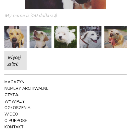
Jakie jeszcze tematy cię interesują?
My name is 750 dollars $
Na pewno zostanę fotografem. Jestem też pływakiem
profesjonalistą, kolarzem amatorem. Interesuję się
również weterynarią, rasoznawstwem, psimi sportami
(zdecydowanie agility, dog frisbee, dogtrekking).
więcej
zdjęć
MAGAZYN
NUMERY ARCHIWALNE
CZYTAJ
WYWIADY
OGŁOSZENIA
WIDEO
O PURPOSE
KONTAKT