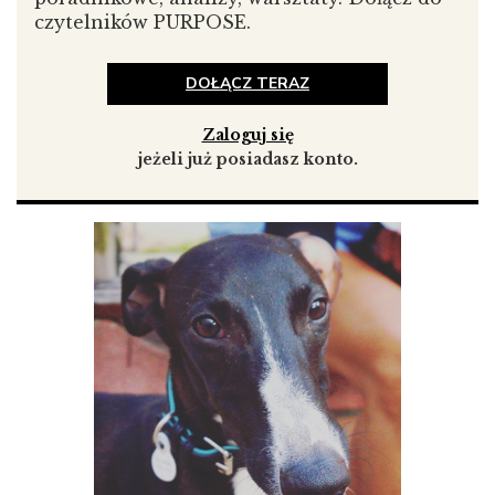
czytelników PURPOSE.
DOŁĄCZ TERAZ
Zaloguj się
Dog on the street na Instagramie
jeżeli już posiadasz konto.
Masz 11 lat, jak reagują właściciele czworonogów, gdy
do nich podchodzisz z pytaniem: czy mogę zrobić
zdjęcie psu?
Najczęściej na początku stoją jak wryci (dla
mnie to chwila zwątpienia), a dopiero później mówią
„tak, tak", chociaż nie wszyscy – 5 na 70 osób się nie
zgodziło (wstydźcie się ;-).
Kto obserwuje twój profil na Instagramie?
W większości
mój profil obserwują osoby kochające psy, profile
tematyczne o psach, ich szkoleniu i sklepach dla nich.
Czy planujesz zostać profesjonalnym fotografem?