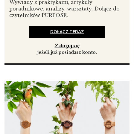
Wywiady z praktykami, artykuły
z nudnymi zadaniami zanim będę mógł przejść do
poradnikowe, analizy, warsztaty. Dołącz do
kreatywnej części pracy.
czytelników PURPOSE.
Konkurencja to dla mnie...
coś, na czym nie warto się
skupiać! Ważne jest, by rozumieć rynek, w którym
DOŁĄCZ TERAZ
pracujesz, ale jeśli za bardzo koncetrujesz się
na rywalach, możesz zmniejszyć skalę i potencjał
Zaloguj się
własnej marki.
jeżeli już posiadasz konto.
Inspiracji szukam...
w obcowaniu z naturą i podróżach
do Ameryki Południowej.
Odpoczywam...
słuchając podkastów i spokojnej
muzyki.
Gdybym miał więcej czasu...
podróżowałbym więcej!
Pierwsze pieniądze, jakie zarobiłem wydałem na...
porządne studio!
Gdybym nie pracował w obecnym zawodzie, to
byłbym...
Bardzo chciałbym być podróżnikiem
i fotografem przyrody.