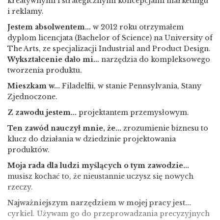
kreatywnymi i strategicznymi koncepcjami marketingu
i reklamy.
Jestem absolwentem
...
w 2012 roku otrzymałem
dyplom licencjata (Bachelor of Science) na University of
The Arts, ze specjalizacji Industrial and Product Design.
Wykształcenie dało mi…
narzędzia do kompleksowego
tworzenia produktu.
Mieszkam w...
Filadelfii, w stanie Pennsylvania, Stany
Zjednoczone.
Z zawodu jestem...
projektantem przemysłowym.
Ten zawód nauczył mnie, że...
zrozumienie biznesu to
klucz do działania w dziedzinie projektowania
produktów.
Moja rada dla ludzi myślących o tym zawodzie...
musisz kochać to, że nieustannie uczysz się nowych
rzeczy.
Najważniejszym narzędziem w mojej pracy jest...
cyrkiel. Używam go do przeprowadzania precyzyjnych