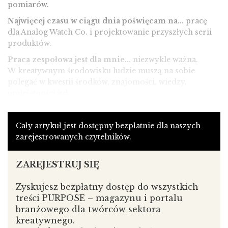
pomiarów.
Najwięcej czasu w ciągu dnia poświęcam na...
pracę
dla Analog Watch Co. i projektowanie przyszłych serii
produktów.
Praca zespołowa jest dla mnie...
niezwykle ważna.
W kreatywnym środowisku ludzie muszą na sobie
polegać w kwestii środków, znajomości, wiedzy,
umiejętności itd.
Najbardziej chciałbym...
pojechać na biwak z moim
psem.
Cały artykuł jest dostępny bezpłatnie dla naszych
Moi klienci to...
zarejestrowanych czytelników.
Pracowałem z różnorodnymi firmami,
zaczynając od tych znajdujących się na liście 500
największych przedsiębiorstw magazynu Fortune, przez
ZAREJESTRUJ SIĘ
firmy produkujące silniki, grupy projektowo-
budowlane, aż do małych organizacji typu start-up.
Zyskujesz bezpłatny dostęp do wszystkich
treści PURPOSE – magazynu i portalu
Praca jest dla mnie...
sposobem na życie!
branżowego dla twórców sektora
Najtrudniejsze w mojej pracy jest...
efektywne
kreatywnego.
gospodarowanie czasem. Często muszę uporać się