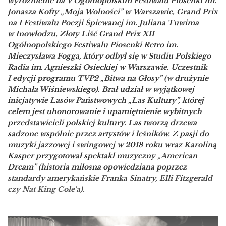
wyróżnienie na V Ogólnopolskim Festiwalu Piosenki im.
Jonasza Kofty „Moja Wolności” w Warszawie, Grand Prix
na I Festiwalu Poezji Śpiewanej im. Juliana Tuwima
w Inowłodzu, Złoty Liść Grand Prix XII
Ogólnopolskiego Festiwalu Piosenki Retro im.
Mieczysława Fogga, który odbył się w Studiu Polskiego
Radia im. Agnieszki Osieckiej w Warszawie. Uczestnik
I edycji programu TVP2 „Bitwa na Głosy” (w drużynie
Michała Wiśniewskiego). Brał udział w wyjątkowej
inicjatywie Lasów Państwowych „Las Kultury”, której
celem jest uhonorowanie i upamiętnienie wybitnych
przedstawicieli polskiej kultury. Las tworzą drzewa
sadzone wspólnie przez artystów i leśników. Z pasji do
muzyki jazzowej i swingowej w 2018 roku wraz Karoliną
Kasper przygotował spektakl muzyczny „American
Dream” (historia miłosna opowiedziana poprzez
standardy amerykańskie Franka Sinatry, Elli Fitzgerald
czy Nat King Cole'a).