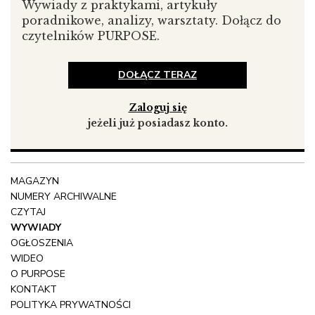
pedagogiem, plastykiem.
Wywiady z praktykami, artykuły
poradnikowe, analizy, warsztaty. Dołącz do
Wykształcenie dało mi
potwierdzenie, że sam talent nie
czytelników PURPOSE.
wystarczy; że może być dopiero startem w rozwoju.
Z zawodu jestem
nauczycielem.
DOŁĄCZ TERAZ
Mój zawód jest dla mnie
spotkaniem z drugim
człowiekiem i odpowiedzialnością za wpływ na tego
Zaloguj się
człowieka.
jeżeli już posiadasz konto.
W tym zawodzie nauczyłem się, że
słuchanie może dać
więcej niż mówienie.
Moi klienci to
osobowości otwarte na poznawanie,
MAGAZYN
doświadczanie, a czasem i słuchanie. [uśmiech]
NUMERY ARCHIWALNE
CZYTAJ
WYWIADY
OGŁOSZENIA
WIDEO
O PURPOSE
KONTAKT
POLITYKA PRYWATNOŚCI