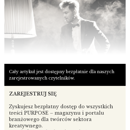
Zdjęcie koncertowe pochodzi z Koncertu American Dream.
Cały artykuł jest dostępny bezpłatnie dla naszych
zarejestrowanych czytelników.
Mieszkam w
stuletniej kamienicy. Celowo wspominam
o czasie – minionym czasie, ponieważ lubię wyobrażać
ZAREJESTRUJ SIĘ
sobie, w jaki sposób żyli w tym miejscu ludzie sprzed
dziesiątek lub sprzed stu lat. Jaką swoją historię
Zyskujesz bezpłatny dostęp do wszystkich
opowiedzieliby? Jakie byłyby ich odpowiedzi
treści PURPOSE – magazynu i portalu
na poniższe pytania? [uśmiech]
branżowego dla twórców sektora
Z wykształcenia jestem
animatorem kultury,
kreatywnego.