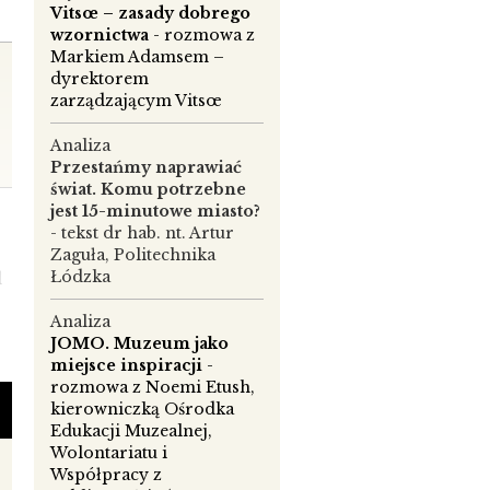
Vitsœ – zasady dobrego
wzornictwa
- rozmowa z
Markiem Adamsem –
dyrektorem
zarządzającym Vitsœ
Analiza
Przestańmy naprawiać
świat. Komu potrzebne
jest 15-minutowe miasto?
- tekst dr hab. nt. Artur
Zaguła, Politechnika
Łódzka
d
Analiza
JOMO. Muzeum jako
miejsce inspiracji
-
rozmowa z Noemi Etush,
kierowniczką Ośrodka
Edukacji Muzealnej,
Wolontariatu i
Współpracy z