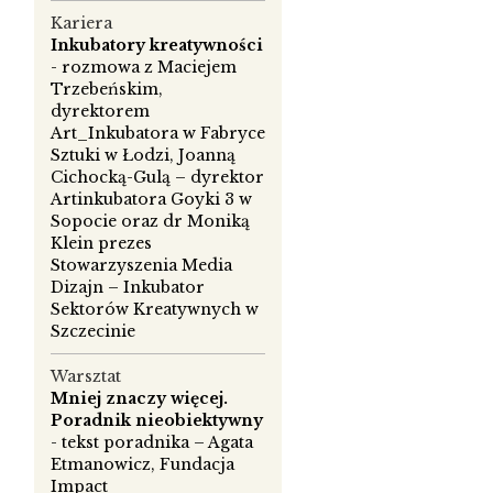
Kariera
Inkubatory kreatywności
- rozmowa z Maciejem
Trzebeńskim,
dyrektorem
Art_Inkubatora w Fabryce
co
Sztuki w Łodzi, Joanną
Cichocką-Gulą – dyrektor
Artinkubatora Goyki 3 w
Sopocie oraz dr Moniką
Klein prezes
Stowarzyszenia Media
Dizajn – Inkubator
Sektorów Kreatywnych w
Szczecinie
a,
Warsztat
Mniej znaczy więcej.
Poradnik nieobiektywny
- tekst poradnika – Agata
Etmanowicz, Fundacja
y
Impact