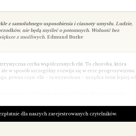
le z samolubnego usposobienia i ciasnoty umysłu. Ludzie,
a przodków, nie będą myśleć o potomnych. Wolność bez
jwiększe z możliwych.
Edmund Burke
terystyczna cecha współczesnych elit. To choroba, która
, ale w sposób szczególny rozwija się w erze progresywizmu.
a, pewna część elit – ta wyzwolona – urządza świat lepiej o
generowane są całkowicie nowe problemy, które następnie
 w imię dobra ludzkości. Można byłoby ich uniknąć,
ch pokoleń, ale nowoczesne elity wszystko wiedzą lepiej.
ach rzeczywistości. Dotyczy to także spraw związanych
bezpłatnie dla naszych zarejestrowanych czytelników.
.
 nowoczesnego, odcinając się od tradycyjnej zabudowy