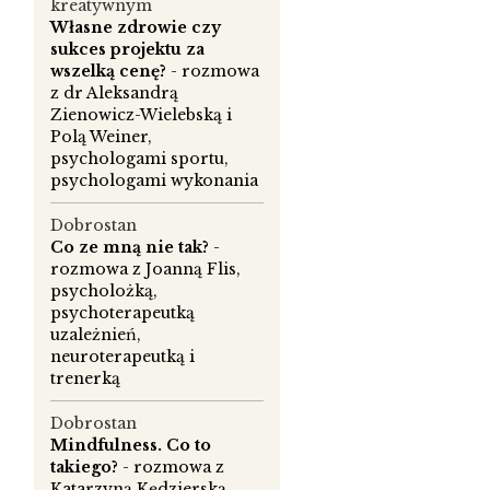
kreatywnym
Własne zdrowie czy
sukces projektu za
wszelką cenę?
- rozmowa
z dr Aleksandrą
Zienowicz-Wielebską i
a
Polą Weiner,
psychologami sportu,
psychologami wykonania
Dobrostan
Co ze mną nie tak?
-
rozmowa z Joanną Flis,
ać
psycholożką,
psychoterapeutką
uzależnień,
neuroterapeutką i
trenerką
e
Dobrostan
Mindfulness. Co to
takiego?
- rozmowa z
.
Katarzyną Kędzierską,