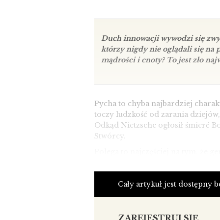
Duch innowacji wywodzi się zwyk
którzy nigdy nie oglądali się n
mądrości i cnoty? To jest zło na
Pycha to chyba najbardziej charak
toczy ludzkość od zarania dziejów
Odkąd Nietzsche ogłosił śmierć Bog
Stwórcy.
Polega to najczęściej na tym, że 
trzeba rozwiązywać, a wszystko to
wsłuchując się w mądrość przeszły
Dzieje się to we wszystkich aspekt
Cały artykuł jest dostępny 
z organizacją przestrzeni życiowej
Architektura i urbanistyka świata
ZAREJESTRUJ SIĘ