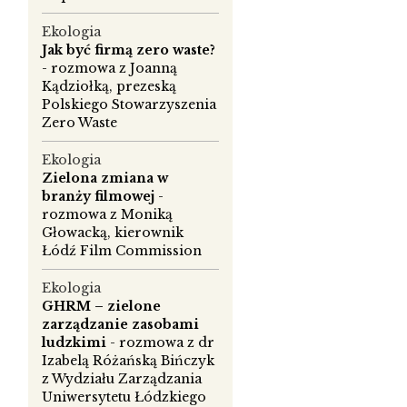
i
Ekologia
Jak być firmą zero waste?
- rozmowa z Joanną
Kądziołką, prezeską
Polskiego Stowarzyszenia
Zero Waste
Ekologia
Zielona zmiana w
branży filmowej
-
rozmowa z Moniką
Głowacką, kierownik
Łódź Film Commission
Ekologia
GHRM – zielone
zarządzanie zasobami
ludzkimi
- rozmowa z dr
Izabelą Różańską Bińczyk
z Wydziału Zarządzania
Uniwersytetu Łódzkiego