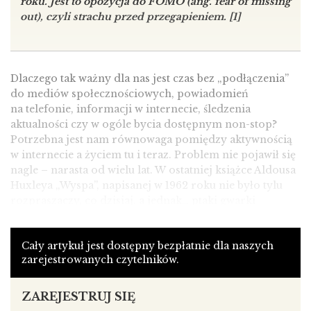
roku. Jest to opozycja do FOMO (ang. fear of missing
out), czyli strachu przed przegapieniem. [1]
Dlaczego tak ważny dla nas jest czas bez „podłączenia”
do mediów społecznościowych, powiadomień
na telefonie, informacji w internecie, śledzenia
aktualności czy w ogóle bycia dostępnym non-stop?
Potrzebna jest nam równowaga pomiędzy aktywnością
w internecie a życiem tu i teraz. Problem nie pojawił się
nagle – narasta od wielu lat. W ostatniej książce Aldousa
Huxleya „Wyspa”, napisanej w 1962 roku nie było tylu
rozpraszaczy, co dzisiaj, a jednak… ptaki gwarki
pilnowały mieszkańców wyspy Pala, aby byli uważni.
Obserwowały ich i wykrzykiwały co jakiś czas hasło:
Cały artykuł jest dostępny bezpłatnie dla naszych
UWAGA! Tu i teraz! Tu i teraz!
Po to, aby przypominać
zarejestrowanych czytelników.
im o tym, o czym cały czas zapominają. O byciu tu
i teraz. [2] O czym to świadczy?
ZAREJESTRUJ SIĘ
Media społecznościowe nas rozpraszają. A my nie