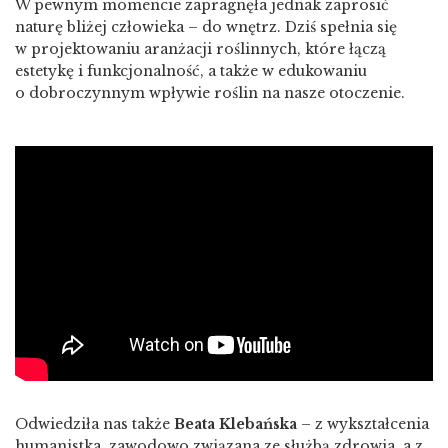
W pewnym momencie zapragnęła jednak zaprosić
naturę bliżej człowieka – do wnętrz. Dziś spełnia się
w projektowaniu aranżacji roślinnych, które łączą
estetykę i funkcjonalność, a także w edukowaniu
o dobroczynnym wpływie roślin na nasze otoczenie.
Odwiedziła nas także
Beata Klebańska
– z wykształcenia
humanistka, zawodowo związana ze służbą zdrowia, a z