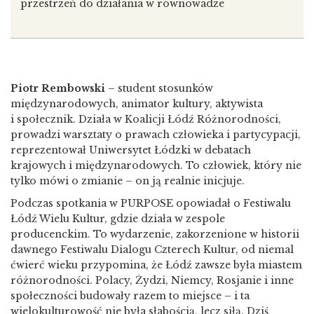
przestrzeń do działania w równowadze
Piotr Rembowski
– student stosunków
międzynarodowych, animator kultury, aktywista
i społecznik. Działa w Koalicji Łódź Różnorodności,
prowadzi warsztaty o prawach człowieka i partycypacji,
reprezentował Uniwersytet Łódzki w debatach
krajowych i międzynarodowych. To człowiek, który nie
tylko mówi o zmianie – on ją realnie inicjuje.
Podczas spotkania w PURPOSE opowiadał o Festiwalu
Łódź Wielu Kultur, gdzie działa w zespole
producenckim. To wydarzenie, zakorzenione w historii
dawnego Festiwalu Dialogu Czterech Kultur, od niemal
ćwierć wieku przypomina, że Łódź zawsze była miastem
różnorodności. Polacy, Żydzi, Niemcy, Rosjanie i inne
społeczności budowały razem to miejsce – i ta
wielokulturowość nie była słabością, lecz siłą. Dziś