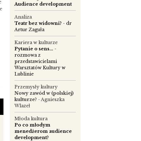
e
Audience development
e
Analiza
Teatr bez widowni?
- dr
Artur Zaguła
Kariera w kulturze
Pytanie o sens...
-
rozmowa z
przedstawicielami
Warsztatów Kultury w
Lublinie
Przemysły kultury
h
Nowy zawód w (polskiej)
kulturze?
- Agnieszka
Wlazeł
Młoda kultura
Po co młodym
menedżerom audience
development?