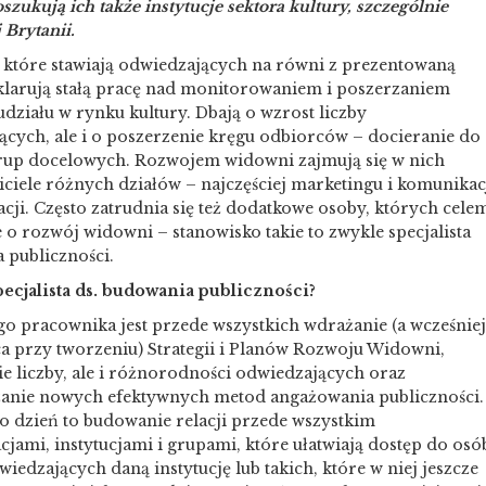
oszukują ich także instytucje sektora kultury, szczególnie
 Brytanii.
, które stawiają odwiedzających na równi z prezentowaną
eklarują stałą pracę nad monitorowaniem i poszerzaniem
działu w rynku kultury. Dbają o wzrost liczby
ących, ale i o poszerzenie kręgu odbiorców – docieranie do
up docelowych. Rozwojem widowni zajmują się w nich
ciele różnych działów – najczęściej marketingu i komunikac
cji. Często zatrudnia się też dodatkowe osoby, których cele
e o rozwój widowni – stanowisko takie to zwykle specjalista
 publiczności.
pecjalista ds. budowania publiczności?
go pracownika jest przede wszystkich wdrażanie (a wcześniej
a przy tworzeniu) Strategii i Planów Rozwoju Widowni,
e liczby, ale i różnorodności odwiedzających oraz
nie nowych efektywnych metod angażowania publiczności.
o dzień to budowanie relacji przede wszystkim
cjami, instytucjami i grupami, które ułatwiają dostęp do osó
iedzających daną instytucję lub takich, które w niej jeszcze