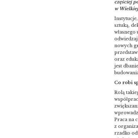
częściej p
w Wielkiej
Instytucje
sztuką, d
własnego u
odwiedzaj
nowych gr
przedstawi
oraz eduka
jest dbani
budowania
Co robi s
Rolą takie
współprac
zwiększani
wprowadza
Praca na c
z organiza
rzadko odw