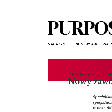
MAGAZYN
NUMERY ARCHIWAL
Przemysły kultu
Nowy zawód
Specjalist
specjalnoś
w poszuki