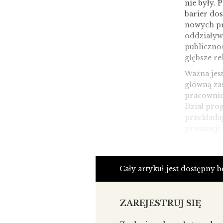
nie były. 
barier dos
nowych pr
oddziaływa
publiczno
głębsze re
Ważna jest
główną za
pracownicy
Dział pro
przekładaj
promocji 
z grup do
w komunika
świadomy, 
Cały artykuł jest dostępny 
a więc jeg
istotna w 
pozostają
ZAREJESTRUJ SIĘ
posiadać p
strategią 