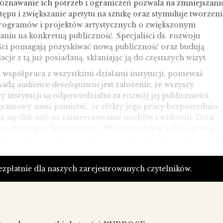
Poznawanie ich potrzeb i ograniczeń pozwala na zmniejszani
tępu i zwiększanie apetytu na sztukę oraz stymuluje tworzeni
ogramów i projektów artystycznych o zwiększonym
niu na konkretną publiczność. Specjaliści ds. rozwoju
ści pomagają pozyskiwać nową publiczność oraz budują
lacje z tą już posiadaną, skłaniając ją do częstszych wizyt.
 współpraca z wszystkimi działami instytucji, ponieważ
sadą
audience development
jest założenie, że wszyscy
 instytucji są odpowiedzialni za rozwój jej publiczności.
gramowy musi pamiętać, że efekty jego pracy bezpośrednio
ą się (lub nie) na zainteresowanie mediów i widowni. Dział
(marketingu / komunikacji / PR) musi zdawać sobie sprawę
celowych i narzędzi marketingowych najbardziej skutecznyc
cji z każdą z nich. Dział obsługi widowni musi być
że najczęściej stanowi linię pierwszego kontaktu z gośćmi,
bezpłatnie dla naszych zarejestrowanych czytelników.
o uprzejmość, pasja i znajomość programu jest niezwykle
budowaniu publiczności. Plany działu finansowego też nie
 bez wpływu na decyzje potencjalnych widzów, warto więc
olitykę finansową (dotyczącą np. zniżek) zgodną ze
rozwoju publiczności.