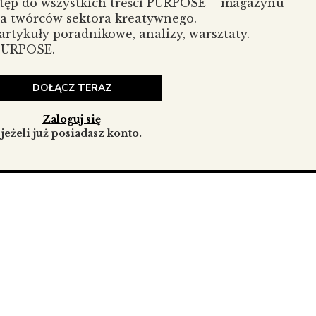
stęp do wszystkich treści PURPOSE – magazynu
la twórców sektora kreatywnego.
rtykuły poradnikowe, analizy, warsztaty.
 PURPOSE.
DOŁĄCZ TERAZ
Zaloguj się
jeżeli już posiadasz konto.