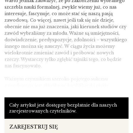
Warto jednak zauważyć, że po zakończeniu wybranego
szczebla nauki formalnej, zwykle wiemy już, co nas
interesuje, fascynuje, co może stać się naszą pasją
zawodową. Co więcej, nawet jeśli tak się nie dzieje,
obecnie nie ma już znaczenia, jaki kierunek studiów czy
zawód wybraliśmy za młodu. Ważne są umiejętności,
doświadczenie, predyspozycje, zdolności – wszystkiego
innego można się nauczyć. W ciągu życia możemy
wielokrotnie zmieniać zawód i próbować nowych
rzeczy. Wystarczy tylko zgłębić tajniki tego, co będzie
nas fascynowało.
Ważnym czynnikiem szeroko pojętego sukcesu
zawodowego jest aktualność kwalifikacji i ciągłe
doskonalenie obejmujące nowości w wybranej
dziedzinie. Pozwala to być konkurencyjnym na rynku
i zapewnia tym, którzy się stale rozwijają, palmę
Cały artykuł jest dostępny bezpłatnie dla naszych
zarejestrowanych czytelników.
pierwszeństwa na drodze do spieniężania talentu. Nie
oznacza to oczywiście, że każdy artysta powinien stale
zmieniać techniki pracy albo co chwilę sięgać po nowe
ZAREJESTRUJ SIĘ
środki wyrazu. Rozwój może dotyczyć doskonalenia