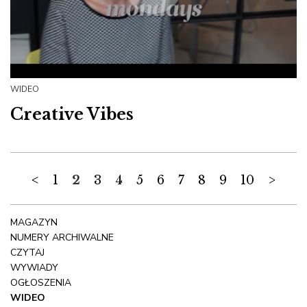
WIDEO
Creative Vibes
<
1
2
3
4
5
6
7
8
9
10
>
MAGAZYN
NUMERY ARCHIWALNE
CZYTAJ
WYWIADY
OGŁOSZENIA
WIDEO