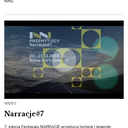
filmu.
WIDEO
Narracje#7
7. edycja Festiwalu NARRACJE przemyca historie i legendy