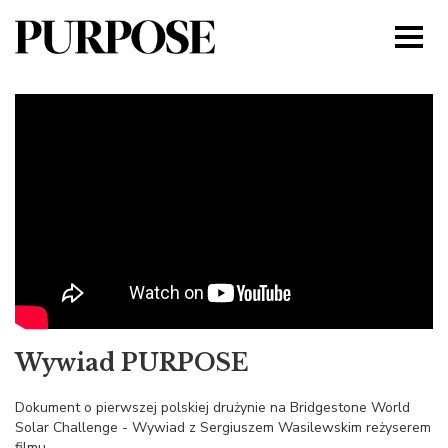
Wywiad PURPOSE
Dokument o pierwszej polskiej drużynie na Bridgestone World
Solar Challenge - Wywiad z Sergiuszem Wasilewskim reżyserem
filmu.