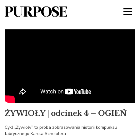
ŻYWIOŁY | odcinek 4 – OGIEŃ
Cykl „Żywioły” to próba zobrazowania historii kompleksu
fabrycznego Karola Scheiblera.