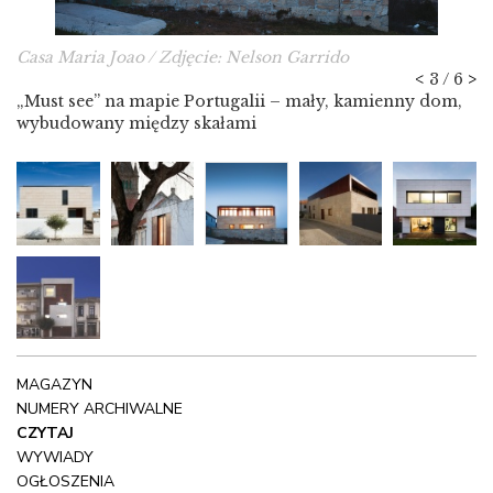
Casa Maria Joao / Zdjęcie: Nelson Garrido
<
3 / 6
>
„Must see” na mapie Portugalii – mały, kamienny dom,
wybudowany między skałami
MAGAZYN
NUMERY ARCHIWALNE
CZYTAJ
WYWIADY
OGŁOSZENIA