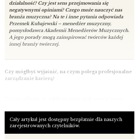
działalność? Czy jest sens przejmowania się
negatywnymi opiniami? Czego może nauczyć nas
branża muzyczna? Na te i inne pytania odpowiada
Przemek Kubajewski – menedżer muzyczny,
pomysłodawca Akademii Menedżerów Muzycznych.
A jego porady mogą zainspirować twórców każdej
innej branży twórczej.
Czy mógłbyś wyjaśnić, na czym polega profesjonalne
zarządzanie karierą?
Zacznę od tego, że gdybym teraz miał nazwać naszą
działalność, to zdecydowałbym się na „Akademię
Menedżerów Muzycznych”, ponieważ aktualnie uczą się
u nas głównie muzycy, artyści. To się zmieniło od czasu,
Cały artykuł jest dostępny bezpłatnie dla naszych
zarejestrowanych czytelników.
kiedy zaczynaliśmy – w 2012 roku 90% ok. 30-osobowej
grupy stanowili menedżerowie. Potem to się faktycznie