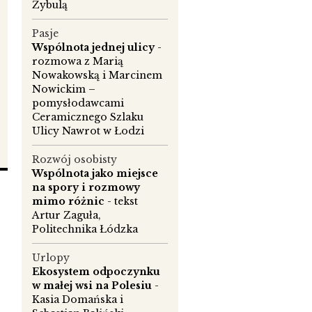
Żybulą
 –
Pasje
Wspólnota jednej ulicy
-
rozmowa z Marią
Nowakowską i Marcinem
Nowickim –
pomysłodawcami
Ceramicznego Szlaku
Ulicy Nawrot w Łodzi
Rozwój osobisty
Wspólnota jako miejsce
na spory i rozmowy
mimo różnic
- tekst
Artur Zaguła,
Politechnika Łódzka
Urlopy
go
Ekosystem odpoczynku
w małej wsi na Polesiu
-
Kasia Domańska i