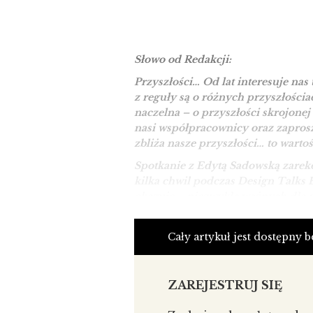
Słowo od Redakcji:
Przyszłości… Od lat interesuje nas
z reguły są o różnych przyszłościa
naczelna – o przyszłości skrojonej
nasi współpracownicy oraz zapros
zbliża nasze przyszłości… to wartoś
Spotkanie z Edytą Sadowską zar
kilka chwil podczas Design Talks 
okazuje – niezwykle ważnych dla pr
Edyta Sadowska idealnie wczuła si
włączyła się we współtworzenie a
Cały artykuł jest dostępny 
możemy jeszcze dziś przewidzieć, 
Zapraszamy więc do „impresji” nt.
ZAREJESTRUJ SIĘ
naukowej i popularyzatorskiej skup
teraźniejszości, społecznych aspekt