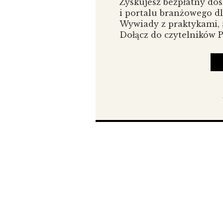
Zyskujesz bezpłatny do
i myśleniu długoterminowym.
i portalu branżowego d
To już trzeci materiał w temacie w
Wywiady z praktykami, a
tej osobistej, zawodowej, społecz
Dołącz do czytelników
otwartość i uważność. Dlatego odda
niż „tu i teraz”. Bo przyszłość – c
Uwaga: Tekst można ODSŁUCHAĆ z
mobilnym.
Tekst: Edyta Sadowska
Kiedy mówię o przyszłości, zaczy
najważniejszej konstatacji – przys
nigdy nie jest jedną wersją wydarz
zawsze ze sobą zgodne. I to właśni
i każdej z nas – luksus wyboru.
Ale wraz z coraz częstszymi dyskus