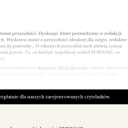
 temat przyszłości. Dyskusje, które prowadzimy w redakcji,
ch. Wydawca mówi o przyszłości idealnej dla niego, redaktor
 na jej potrzeby… O własnych przyszłościach mówią i piszą
zeni goście. To, co buduje wspólnotę wokół PURPOSE, co
ci.
ekomendowała nam
Karolina Michałkowska
, z którą spędziliś
Business Sustainability Summit w Gdyni… chwil – jak się
zyszłości, w której jesteśmy teraz.
ę w nasze flow i – ze swoim doświadczeniem, praktyką –
ktualnego numeru PURPOSE, którego „przyszłości” nie
bezpłatnie dla naszych zarejestrowanych czytelników.
gdyż będzie powstawał „wspólnie” do września tego roku.
 wspólnoty przygotowanej przez Edytę, która w swojej pracy
ia się na przyszłości jako narzędziu do kształtowania
ach technologii (w szczególności sztucznej inteligencji)