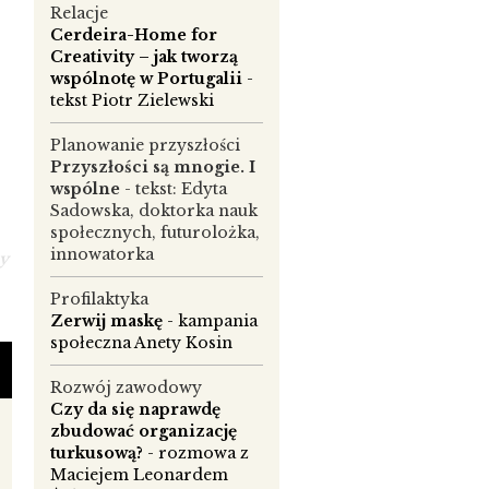
Relacje
Cerdeira-Home for
Creativity – jak tworzą
wspólnotę w Portugalii
-
tekst Piotr Zielewski
Planowanie przyszłości
Przyszłości są mnogie. I
wspólne
- tekst: Edyta
Sadowska, doktorka nauk
społecznych, futurolożka,
innowatorka
my
Profilaktyka
Zerwij maskę
- kampania
społeczna Anety Kosin
Rozwój zawodowy
Czy da się naprawdę
zbudować organizację
turkusową?
- rozmowa z
Maciejem Leonardem