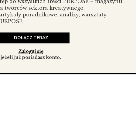
stęp do wszystkich treści PURPOSE – magazynu
la twórców sektora kreatywnego.
spólnoty… wierzymy, że wspólne przyglądanie się przyszłości
rtykuły poradnikowe, analizy, warsztaty.
nej – ma sens tylko wtedy, gdy towarzyszy mu rozmowa,
 PURPOSE.
jemy głos tym, którzy potrafią inspirować do myślenia dalej
hoć jeszcze nienapisana – zaczyna się właśnie dziś.
DOŁĄCZ TERAZ
 wykorzystaniem asystenta google na urządzeniu
Zaloguj się
jeżeli już posiadasz konto.
nam zazwyczaj od jednej – do tej pory wydawało mi się
złość nie występuje w liczbie pojedynczej. To, co przed nami,
eń. Przyszłości są mnogie – rozgałęzione, nieoczywiste, nie
e w tę wielość wpisany jest luksus jutra – dostępny dla każde
jami, które toczą się w mojej głowie – pojawiającymi się