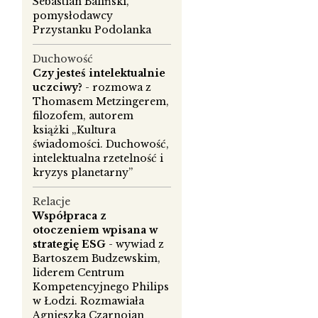
Sebastian Baliński,
pomysłodawcy
Przystanku Podolanka
Duchowość
Czy jesteś intelektualnie
uczciwy?
- rozmowa z
Thomasem Metzingerem,
filozofem, autorem
książki „Kultura
świadomości. Duchowość,
intelektualna rzetelność i
kryzys planetarny”
Relacje
Współpraca z
otoczeniem wpisana w
strategię ESG
- wywiad z
Bartoszem Budzewskim,
liderem Centrum
Kompetencyjnego Philips
w Łodzi. Rozmawiała
Agnieszka Czarnojan