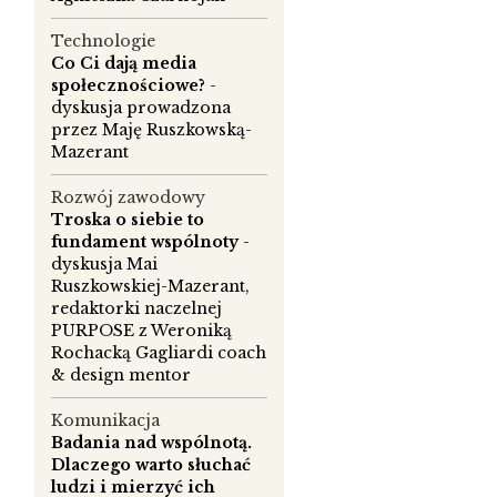
ść
Technologie
Co Ci dają media
społecznościowe?
-
dyskusja prowadzona
przez Maję Ruszkowską-
Mazerant
,
a
Rozwój zawodowy
Troska o siebie to
fundament wspólnoty
-
dyskusja Mai
Ruszkowskiej-Mazerant,
redaktorki naczelnej
PURPOSE z Weroniką
Rochacką Gagliardi coach
& design mentor
Komunikacja
Badania nad wspólnotą.
Dlaczego warto słuchać
ludzi i mierzyć ich