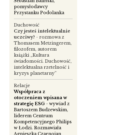
Sebastian Baliński,
pomysłodawcy
Przystanku Podolanka
Duchowość
Czy jesteś intelektualnie
uczciwy?
- rozmowa z
Thomasem Metzingerem,
filozofem, autorem
książki „Kultura
świadomości. Duchowość,
intelektualna rzetelność i
kryzys planetarny”
o
Relacje
Współpraca z
em
otoczeniem wpisana w
strategię ESG
- wywiad z
Bartoszem Budzewskim,
liderem Centrum
Kompetencyjnego Philips
w Łodzi. Rozmawiała
Agnieszka Czarnojan