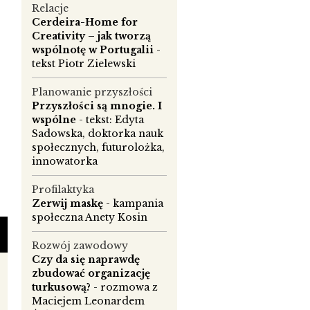
Relacje
Cerdeira-Home for
Creativity – jak tworzą
wspólnotę w Portugalii
-
tekst Piotr Zielewski
Planowanie przyszłości
Przyszłości są mnogie. I
wspólne
- tekst: Edyta
Sadowska, doktorka nauk
społecznych, futurolożka,
innowatorka
Profilaktyka
Zerwij maskę
- kampania
społeczna Anety Kosin
Rozwój zawodowy
Czy da się naprawdę
zbudować organizację
turkusową?
- rozmowa z
Maciejem Leonardem