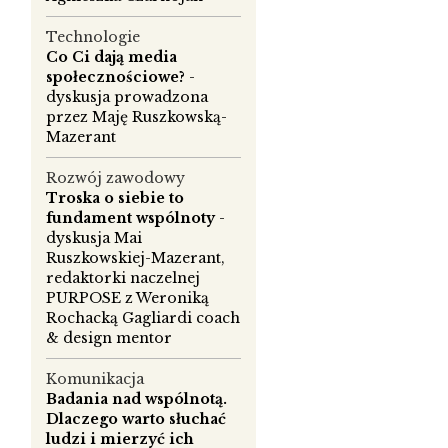
Technologie
Co Ci dają media
społecznościowe?
-
dyskusja prowadzona
przez Maję Ruszkowską-
Mazerant
Rozwój zawodowy
Troska o siebie to
fundament wspólnoty
-
dyskusja Mai
Ruszkowskiej-Mazerant,
redaktorki naczelnej
PURPOSE z Weroniką
Rochacką Gagliardi coach
& design mentor
Komunikacja
Badania nad wspólnotą.
Dlaczego warto słuchać
ludzi i mierzyć ich