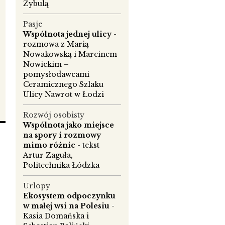
Żybulą
Pasje
Wspólnota jednej ulicy
-
rozmowa z Marią
Nowakowską i Marcinem
Nowickim –
pomysłodawcami
Ceramicznego Szlaku
Ulicy Nawrot w Łodzi
Rozwój osobisty
Wspólnota jako miejsce
na spory i rozmowy
mimo różnic
- tekst
y
Artur Zaguła,
Politechnika Łódzka
Urlopy
Ekosystem odpoczynku
w małej wsi na Polesiu
-
Kasia Domańska i