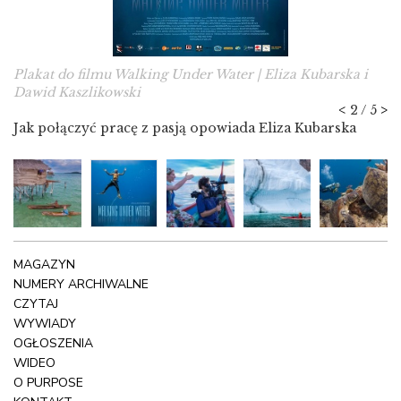
Plakat do filmu Walking Under Water | Eliza Kubarska i
Dawid Kaszlikowski
<
2 / 5
>
Jak połączyć pracę z pasją opowiada Eliza Kubarska
MAGAZYN
NUMERY ARCHIWALNE
CZYTAJ
WYWIADY
OGŁOSZENIA
WIDEO
O PURPOSE