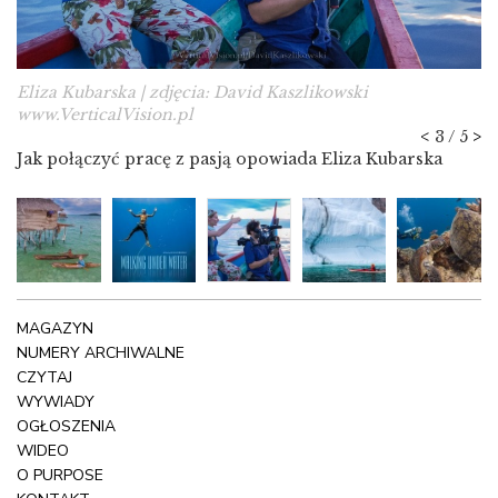
Eliza Kubarska | zdjęcia: David Kaszlikowski
www.VerticalVision.pl
<
3 / 5
>
Jak połączyć pracę z pasją opowiada Eliza Kubarska
MAGAZYN
NUMERY ARCHIWALNE
CZYTAJ
WYWIADY
OGŁOSZENIA
WIDEO
O PURPOSE