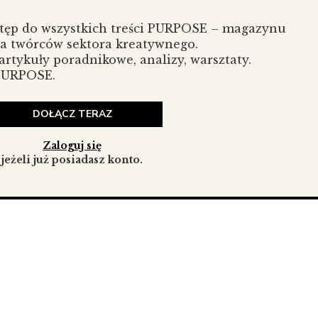
dować wspólnotę? Jak łączy się zaangażowanie społeczne
 sposób działania pracowników-wolontariuszy mogą realnie
stęp do wszystkich treści PURPOSE – magazynu
 O to zapytałam Bartosza Budzewskiego, lidera Centrum
la twórców sektora kreatywnego.
, który chętnie angażuje się w inicjatywy na rzecz
rtykuły poradnikowe, analizy, warsztaty.
ęca współpracowników do aktywności w środowisku
 PURPOSE.
DOŁĄCZ TERAZ
aangażowanej grupy ludzi pracujących razem – może być
Zaloguj się
jeżeli już posiadasz konto.
óżnych zespołach i organizacjach. Z perspektywy czasu
poczucie wspólnoty w miejscu pracy. W czasie pandemii
 siły wspólnoty, wzajemnej pomocy i wsparcia w życiu
elacje przeniesione do świata wirtualnego często ogranicza
co osłabiło więzi międzyludzkie w biznesie.
społeczne i zaangażowanie lokalne dla kultury
działania ESG wpływają na atmosferę, kreatywność