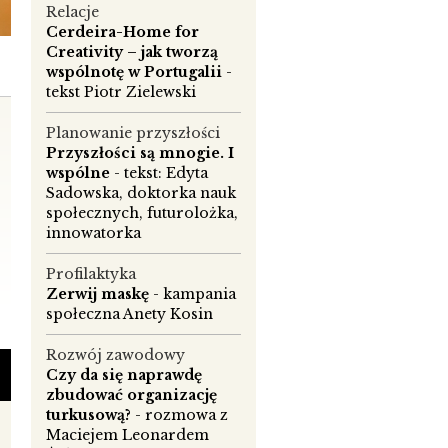
Relacje
Cerdeira-Home for
Creativity – jak tworzą
wspólnotę w Portugalii
-
tekst Piotr Zielewski
Planowanie przyszłości
Przyszłości są mnogie. I
wspólne
- tekst: Edyta
Sadowska, doktorka nauk
społecznych, futurolożka,
innowatorka
Profilaktyka
Zerwij maskę
- kampania
społeczna Anety Kosin
Rozwój zawodowy
Czy da się naprawdę
zbudować organizację
turkusową?
- rozmowa z
Maciejem Leonardem