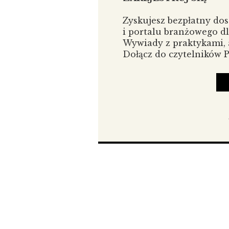
Jak globalna korporacja może bu
z kulturą organizacyjną? W jaki
Zyskujesz bezpłatny do
wpływać na lokalne środowisko?
i portalu branżowego d
Kompetencyjnego Philips w Łodzi
Wywiady z praktykami, a
zrównoważonego rozwoju i zach
Dołącz do czytelników
lokalnym.
Czy wspólnota – w rozumieniu z
realną siłą napędową w biznesie?
Miałem okazję pracować w wielu r
widzę, jak ogromną różnicę robi 
COVID-19 wiele osób doświadczyło
prywatnym. W biznesie natomiast r
się jedynie do zadań zawodowych, 
A jakie znaczenie mają wartości 
organizacyjnej? Czy uważasz, że 