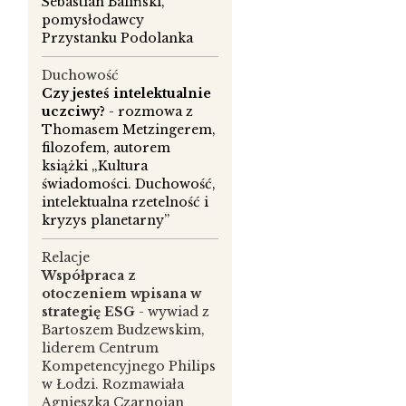
Sebastian Baliński,
pomysłodawcy
Przystanku Podolanka
Duchowość
Czy jesteś intelektualnie
uczciwy?
- rozmowa z
Thomasem Metzingerem,
filozofem, autorem
książki „Kultura
świadomości. Duchowość,
intelektualna rzetelność i
kryzys planetarny”
Relacje
Współpraca z
otoczeniem wpisana w
strategię ESG
- wywiad z
Bartoszem Budzewskim,
liderem Centrum
Kompetencyjnego Philips
w Łodzi. Rozmawiała
Agnieszka Czarnojan