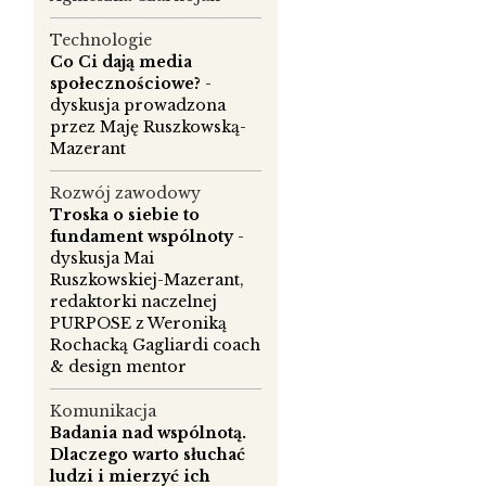
Technologie
Co Ci dają media
społecznościowe?
-
dyskusja prowadzona
przez Maję Ruszkowską-
Mazerant
Rozwój zawodowy
Troska o siebie to
fundament wspólnoty
-
dyskusja Mai
Ruszkowskiej-Mazerant,
redaktorki naczelnej
PURPOSE z Weroniką
Rochacką Gagliardi coach
& design mentor
Komunikacja
Badania nad wspólnotą.
Dlaczego warto słuchać
ludzi i mierzyć ich