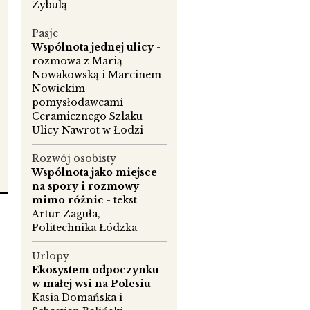
Żybulą
Pasje
Wspólnota jednej ulicy
-
rozmowa z Marią
Nowakowską i Marcinem
Nowickim –
pomysłodawcami
Ceramicznego Szlaku
Ulicy Nawrot w Łodzi
Rozwój osobisty
Wspólnota jako miejsce
na spory i rozmowy
mimo różnic
- tekst
Artur Zaguła,
ły
Politechnika Łódzka
Urlopy
Ekosystem odpoczynku
w małej wsi na Polesiu
-
Kasia Domańska i