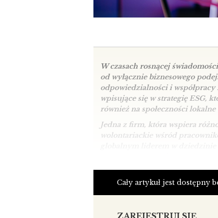
W czasach rosnącej świadomości 
od wyłącznie biznesowego podejś
odpowiedzialności i współpracy 
wpisujące się w strategię ESG, kt
również na społeczności lokalne 
Jedna z firm, która wspiera różn
wolontariackie wśród pracownikó
globalnym liderem w dziedzinie
prowadzi sprzedaż i świadczy us
W 2023 roku firma rozpoczęła pr
Cały artykuł jest dostępny 
organizacyjną. Zdefiniowana na n
oznacza skupienie na pozytywny
pracowników, partnerów oraz do
ZAREJESTRUJ SIĘ