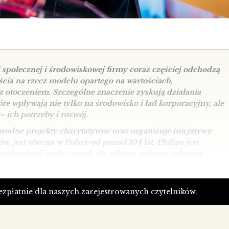
społecznej i środowiskowej firmy coraz częściej odchodzą
cia na rzecz modelu opartego na wartościach,
z otoczeniem. Szczególne znaczenie zyskują działania
óre wpływają nie tylko na środowisko i ład korporacyjny, ale
– ich potrzeby i rozwój.
orodne projekty charytatywne oraz organizuje inicjatywy
w, jest obecna w Polsce od ponad 104 lat.
Philips jest
 technologii medycznych dla sektora ochrony zdrowia,
ługi w ponad 100 krajach.
oces transformacji obejmujący również kulturę
bezpłatnie dla naszych zarejestrowanych czytelników.
owo kultura koncentruje się na idei „Impact with care”, co
m oddziaływaniu uwzględniającym troskę o pacjentów,
bro planety.