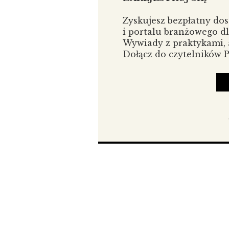
osób twórczych (artystów, projek
musi być czasem defensywy – może
Zyskujesz bezpłatny do
i portalu branżowego d
Wywiady z praktykami, a
Dołącz do czytelników