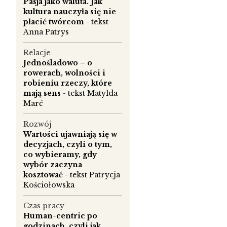
Pasja jako waluta. Jak
kultura nauczyła się nie
płacić twórcom
- tekst
Anna Patrys
Relacje
Jednośladowo – o
rowerach, wolności i
robieniu rzeczy, które
mają sens
- tekst Matylda
Marć
.
Rozwój
,
Wartości ujawniają się w
decyzjach, czyli o tym,
co wybieramy, gdy
wybór zaczyna
kosztować
- tekst Patrycja
ś
Kościołowska
Czas pracy
.
Human-centric po
godzinach, czyli jak