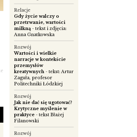
Relacje
Gdy życie walczy o
przetrwanie, wartości
milkną
- tekst i zdjęcia:
Anna Gnatkowska
Rozwój
Wartości i wielkie
narracje w kontekście
przemysłów
że
kreatywnych
- tekst: Artur
Zaguła, profesor
Politechniki Łódzkiej
Rozwój
Jak nie dać się ugotować?
Krytyczne myślenie w
praktyce
- tekst Błażej
ła
Filanowski
Rozwój
a