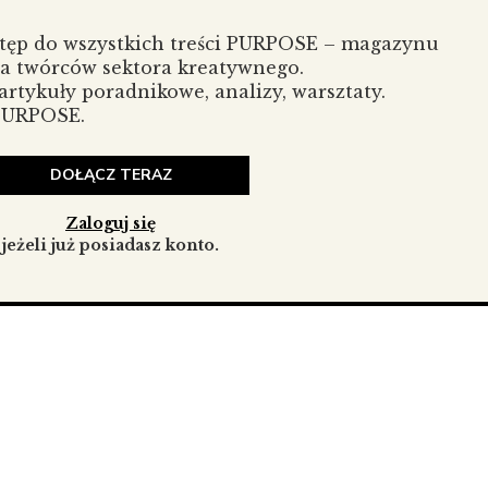
tantów, edukatorów, ekspertów) druga połowa kariery nie
 być czasem redefinicji.
stęp do wszystkich treści PURPOSE – magazynu
la twórców sektora kreatywnego.
rtykuły poradnikowe, analizy, warsztaty.
 PURPOSE.
DOŁĄCZ TERAZ
Zaloguj się
jeżeli już posiadasz konto.