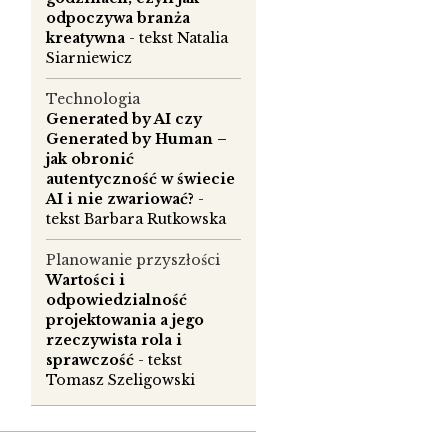
odpoczywa branża
kreatywna
- tekst Natalia
Siarniewicz
Technologia
Generated by AI czy
Generated by Human –
jak obronić
autentyczność w świecie
AI i nie zwariować?
-
tekst Barbara Rutkowska
Planowanie przyszłości
Wartości i
odpowiedzialność
projektowania a jego
rzeczywista rola i
sprawczość
- tekst
Tomasz Szeligowski