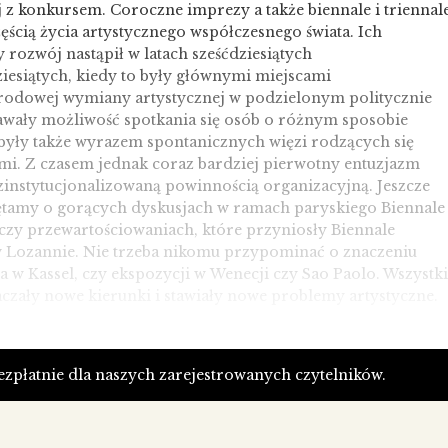
j z konkursem. Coroczne imprezy a także biennale i triennal
częścią życia artystycznego współczesnego świata. Ich
 rozwój nastąpił w latach sześćdziesiątych
iesiątych, kiedy to były głównymi miejscami
odowej wymiany artystycznej w podzielonym politycznie
Dawały możliwość spotkania się osób o różnym sposobie
 były także wyrazem spontanicznych więzi rodzących się
mi. Z czasem jednak coraz bardziej pierwotny entuzjazm
 zinstytucjonalizowaną powinnością organizacyjną. Jeszcze
ętamy o gorących dyskusjach w ramach paryskiego Biennale
czy przewartościowaniach, które przyniosły Biennale
 Lozannie. Nie trzeba nikomu przypominać o znaczeniu
w Kassel, czy ekspozycji w Wenecji czy Sao Paolo. Wszystk
czały nowe kierunki i stawiały nowe problemy artystyczne.
pił pewien kryzys tych ważnych imprez artystycznych. Ich
jest nadal niepodważalne, potrzebna jest jednak jakaś nowa
bezpłatnie dla naszych zarejestrowanych czytelników.
tóra nadałaby im nowej dynamiki. Czy jest to możliwe,
ę w przyszłości. Sami organizatorzy zauważyli już, że
 formuła w dzisiejszej dobie jest nieco anachroniczna.