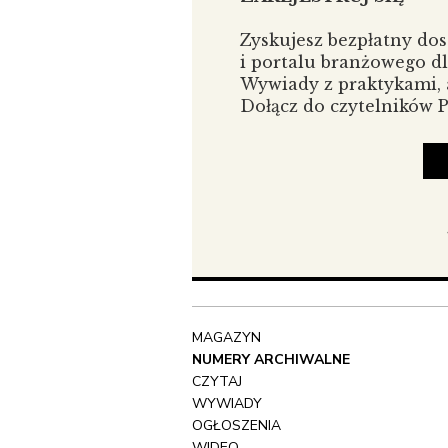
Rynek sztu
działalnoś
Zyskujesz bezpłatny do
polegała 
i portalu branżowego d
promowani
Wywiady z praktykami, a
sceny arty
Dołącz do czytelników
Dzisiejsz
wiarygodn
powoduje,
obiektywne
zresztą dz
wystawami
powstały 
obiektywn
jeszcze ki
czy rzecz
MAGAZYN
"subiektyw
NUMERY ARCHIWALNE
CZYTAJ
Są jeszcze
WYWIADY
z drugiej 
OGŁOSZENIA
Konflikt 
WIDEO