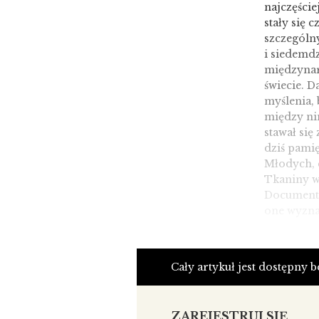
najczęście
stały się 
szczególny
i siedemdz
międzynar
świecie. 
myślenia,
między ni
stawał się
dziś pami
Młodych, 
Tkaniny w
Documenta 
one wyzna
Dziś nastą
znaczenie 
Cały artykuł jest dostępny 
formuła, k
dowiemy si
konkursowa
ZAREJESTRUJ SIĘ