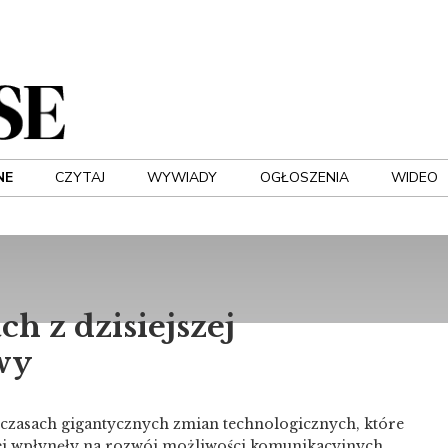
NE
CZYTAJ
WYWIADY
OGŁOSZENIA
WIDEO
ch z dzisiejszej
wy
czasach gigantycznych zmian technologicznych, które
ej wpłynęły na rozwój możliwości komunikacyjnych.