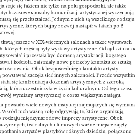
ja staje się faktem nie tylko na polu gospodarki, ale także
Dotychczasowe sposoby komunikacji artystycznej wyczerpują
muszą się przekształcać. Jednym z nich są wszelkiego rodzaju
artystyczne, których bujny rozwój nastąpił w latach po 2
atowej.
 tkwią jeszcze w XIX-wiecznych salonach a także wystawach
, których częścią były wystawy artystyczne. Odkąd sztuka si
tyzowała" i przestała być domeną arystokracji, bogatego
twa i kościoła, zaistniały nowe potrzeby kontaktu ze sztuką
artościowania. Obok bezpośredniego kontaktu artysty
 powstawać zaczęła sieć innych zależności. Przede wszystki
stała się konfrontacja dokonań artystycznych z szeroką
cią, która uczestniczyła w życiu kulturalnym. Od tego czasu
rozwój wymiany artystycznej o coraz większym zasięgu.
u powstało wiele nowych instytucji zajmujących się wymian
. Wśród nich ważną rolę odgrywają te, które organizują
o rodzaju międzynarodowe imprezy artystyczne. Obok
muzycznych, teatralnych i filmowych ważne miejsce zajęły
 spotkania artystów plastyków różnych dziedzin, połączone