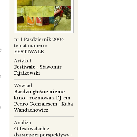
nr 1 Październik 2004
temat numeru:
ę
FESTIWALE
Artykuł
Festiwale
- Sławomir
Fijałkowski
m
Wywiad
Bardzo głośne nieme
kino
- rozmowa z DJ-em
Pedro Gonzalesem - Kuba
ą
Wandachowicz
Analiza
O festiwalach z
dzisiejszej perspektywy
-