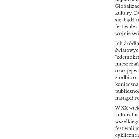
Globalizac
kultury. 
się, bądź 
festiwale 
wojnie świ
Ich źródła
światowych
"zdemokra
mieszczańs
oraz jej w
z odbiorcą
konieczna 
publicznoś
nastąpił 
W XX wiek
kulturalną
wszelkieg
festiwali 
cykliczne