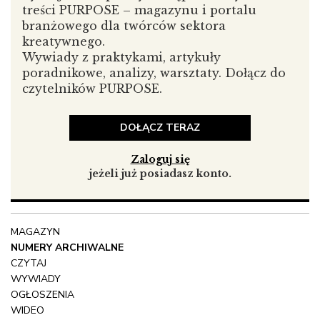
oczywistym było, że tylko dojrzały człowiek (choć
treści PURPOSE – magazynu i portalu
dojrzałość można osiągnąć w różnym wieku) może
branżowego dla twórców sektora
tworzyć dzieła i wypowiadać się na temat sztuki. Dziecko
kreatywnego.
mogło jedynie w ramach swojego rozwoju jako
Wywiady z praktykami, artykuły
jednostki ludzki uczestniczyć w życiu sztuki jako jej
poradnikowe, analizy, warsztaty. Dołącz do
bierny odbiorca.
czytelników PURPOSE.
DOŁĄCZ TERAZ
Zaloguj się
jeżeli już posiadasz konto.
MAGAZYN
NUMERY ARCHIWALNE
CZYTAJ
WYWIADY
OGŁOSZENIA
WIDEO