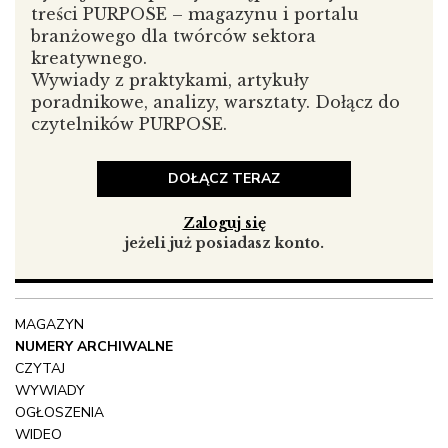
treści PURPOSE – magazynu i portalu
Wymiany doświadczeń, zapoznania z nowymi
branżowego dla twórców sektora
metodami pracy pedagogicznej i artystycznej, poznania
kreatywnego.
innych osób pracujących w oświacie, kulturze, ich
Wywiady z praktykami, artykuły
działań, opinii. Szukam nowych perspektyw, możliwości
poradnikowe, analizy, warsztaty. Dołącz do
rozwoju, podnoszenia kwalifikacji.
czytelników PURPOSE.
Skąd pomysł na zajęcia Portret konsumenta, czy są to
tylko zajęcia dla dzieci czy część większego projektu
DOŁĄCZ TERAZ
artystycznego?
Zaloguj się
Warsztaty „Portret konsumenta – portret
jeżeli już posiadasz konto.
współczesnego człowieka” są częścią projektu edukacji
konsumenckiej w ramach I Spotkań Artystycznych
Aspekty „Hipermarket” organizowanych przez Galerię
Promocji Młodych Bałuckiego Ośrodka Kultury
MAGAZYN
„RONDO”. To, co skłoniła mnie do realizacji, podjęcia
NUMERY ARCHIWALNE
tego tematu jest rozwój konsumpcjonizmu, wpływ tego
CZYTAJ
zjawiska na wszelkie aspekty życia współczesnego:
WYWIADY
kondycję człowieka, przestrzeń publiczną, estetykę,
OGŁOSZENIA
kulturę, stan środowiska.
WIDEO