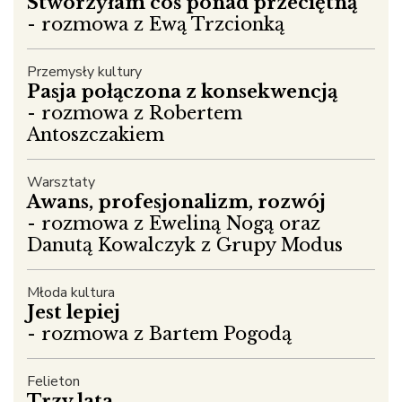
Stworzyłam coś ponad przeciętną
- rozmowa z Ewą Trzcionką
Przemysły kultury
Pasja połączona z konsekwencją
- rozmowa z Robertem
Antoszczakiem
Warsztaty
Awans, profesjonalizm, rozwój
- rozmowa z Eweliną Nogą oraz
Danutą Kowalczyk z Grupy Modus
Młoda kultura
Jest lepiej
- rozmowa z Bartem Pogodą
Felieton
Trzy lata