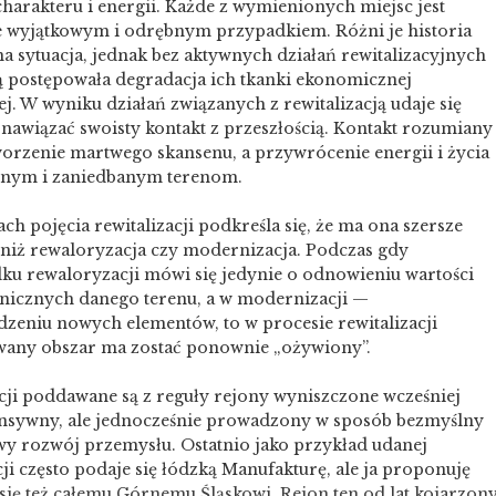
harakteru i energii.
Każde z wymienionych miejsc jest
e wyjątkowym i odrębnym przypadkiem. Różni je historia
na sytuacja, jednak bez aktywnych działań rewitalizacyjnych
ą postępowała degradacja ich tkanki ekonomicznej
ej. W wyniku działań związanych z rewitalizacją udaje się
nawiązać swoisty kontakt z przeszłością. Kontakt rozumiany
worzenie martwego skansenu, a przywrócenie energii i życia
nym i zaniedbanym terenom.
ach pojęcia rewitalizacji podkreśla się, że ma ona szersze
 niż rewaloryzacja czy modernizacja. Podczas gdy
ku rewaloryzacji mówi się jedynie o odnowieniu wartości
onicznych danego terenu, a w modernizacji —
zeniu nowych elementów, to w procesie rewitalizacji
any obszar ma zostać ponownie „ożywiony”.
cji poddawane są z reguły rejony wyniszczone wcześniej
ensywny, ale jednocześnie prowadzony w sposób bezmyślny
wy rozwój przemysłu. Ostatnio jako przykład udanej
cji często podaje się łódzką Manufakturę, ale ja proponuję
się też całemu Górnemu Śląskowi. Rejon ten od lat kojarzon