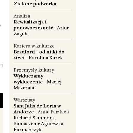
Zielone podwórka
Analiza
Rewitalizacja i
y
ponowoczesność
- Artur
Zaguła
Kariera w kulturze
Bradford - od nitki do
sieci
- Karolina Kurek
ej
Przemysły kultury
Wykluczamy
wykluczenie
- Maciej
Mazerant
Warsztaty
Sant Julia de Loria w
Andorze
- Anne Fairfax i
e
Richard Sammons,
tłumaczenie Agnieszka
Furmańczyk