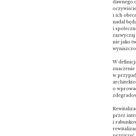
dawnego c
oczywiści
i ich obec
nadal będ
i społeczn
zazwyczaj 
nie jako t
wyniszczo
W definicj
znaczenie
w przypad
architekt
o wprowad
zdegradow
Rewitaliza
przez int
i rabunko
rewitaliza
przyjrzeć 