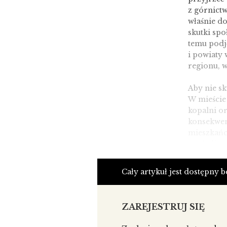
z górnict
właśnie d
skutki spo
temu podję
i powiaty 
regionu, 
Aby nie sk
W mieście
kopalni or
konsekwen
mieszkańcó
rewitaliza
przypadku
fabryczny
Cały artykuł jest dostępny 
pełniły w 
tam m.in. 
gospodarcz
ZAREJESTRUJ SIĘ
i centrum
poprzemys