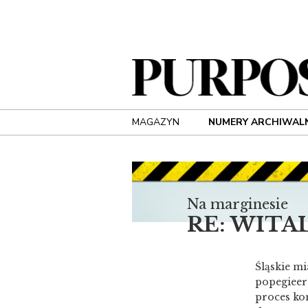
MAGAZYN
NUMERY ARCHIWAL
Na marginesie
RE: WITA
Śląskie mi
popegieero
proces kon