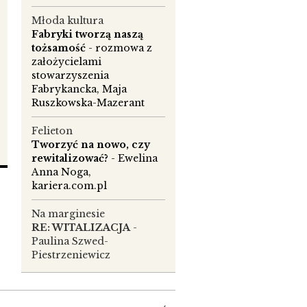
Młoda kultura
Fabryki tworzą naszą
tożsamość
- rozmowa z
założycielami
stowarzyszenia
Fabrykancka, Maja
Ruszkowska-Mazerant
Felieton
Tworzyć na nowo, czy
rewitalizować?
- Ewelina
Anna Noga,
m
kariera.com.pl
Na marginesie
RE: WITALIZACJA
-
k
Paulina Szwed-
Piestrzeniewicz
ej