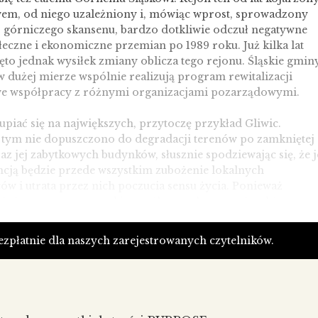
wem, od niego uzależniony i, mówiąc wprost, sprowadzony
o górniczego skansenu, bardzo dotkliwie odczuł negatywne
łeczne i ekonomiczne przemian po 1989 roku. Już kilka lat
to jednak wysiłek zmiany oblicza tego rejonu. Śląskie gmin
w dużej mierze wspólnie realizują program rewitalizacji
we współpracy z różnymi organizacjami pozarządowymi.
upiać się na największych, przytoczę przykład Gliwic.
 tym nie dopuszczono do degradacji terenów po zamkniętej
az jej zabytkowych budynków, słusznie spodziewając się, że j
cją będzie przede wszystkim zubożenie lokalnych
w i utrata przez nich poczucia sensu życia. Ponieważ
cja jest procesem, w taki sposób potraktowano ją także w tym
. W projekcie uwzględniono nie tylko odnowienie
ch budynków, ale i zaplanowano ich nową funkcję, jaką będą
bezpłatnie dla naszych zarejestrowanych czytelników.
rozwoju miasta i lokalnego biznesu. Swoje miejsce znalazły
lokalny inkubator przedsiębiorczości, strefa aktywności
ej oraz regionalny ośrodek kształcenia, w tym dwie uczelni
 szkoleniowe. Do rewitalizowanych budynków
łowych wprowadzono też sztukę i kulturę, wpisując się tym