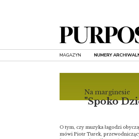
MAGAZYN
NUMERY ARCHIWAL
Na marginesie
"Spoko Dzi
O tym, czy muzyka łagodzi obyczaj
mówi Piotr Turek, przewodniczący 