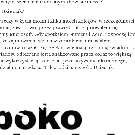
wnym, szeroko rozumianym show businessie".
 Dzieciak?
 rzeczy w życiu moim i kilku moich kolegów, w szczególności
 temu, zawodowo, przez prawie 3 lata zajmowałem się
irmy Microsoft. Gdy spotkałem Numera i Zero, rozpoczęliś
m, że zajmowałem się ich wizerunkiem, umawiałem
ch rozmów, okazało się, że Panowie mają ogromną świadomoś
iadów, odbierane jest i analizowane przez coraz to większą
ie wykorzystać tą szansę, na przekazywanie określonego,
ziałania przekazu. Tak zrodził się Spoko Dzieciak.