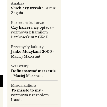
Analiza
Słuch czy wzrok?
- Artur
Zaguła
Kariera w kulturze
Czy kariera się opłaca
-
rozmowa z Kamilem
Łazikowskim z CKoD
Przemysły kultury
Janko Muzykant 2006
-
Maciej Mazerant
Warsztaty
ą
Dofinansować marzenia
- Maciej Mazerant
od
t
Młoda kultura
y
To miasto to my
-
rozmowa z zespołem
Lstadt