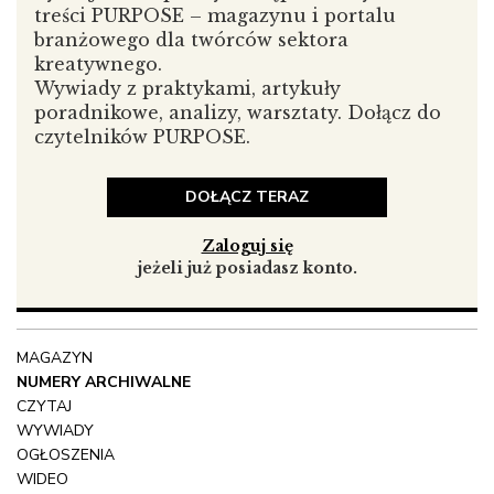
treści PURPOSE – magazynu i portalu
branżowego dla twórców sektora
kreatywnego.
Wywiady z praktykami, artykuły
poradnikowe, analizy, warsztaty. Dołącz do
czytelników PURPOSE.
DOŁĄCZ TERAZ
Zaloguj się
jeżeli już posiadasz konto.
MAGAZYN
NUMERY ARCHIWALNE
CZYTAJ
WYWIADY
OGŁOSZENIA
Ostatnio występowaliście w Radio Łódź, jak wygląda
WIDEO