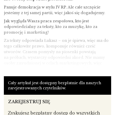
Panuje demokracja w stylu IV RP. Ale całe szczęście
jesteśmy z tej samej partii, więc jakoś się dogadujemy.
Jak wygląda Wasza praca zespołowa, kto jest
odpowiedzialny za teksty, kto za muzykę, kto za
promocję i marketing?
Za teksty odpowiada Łukasz – on je śpiewa, więc ma do
tego całkowite prawo, komponuje również cześć
utworów. Czasem pomysły na piosenki powstają
na próbach, wystarczy odpowiedni akord. Nie mamy
osoby zatrudnionej w celach marketingowych, więc
promocją zajmujemy się wspólnie. Zespół dotychczas
nie uzyskał profesjonalnego wsparcia ze strony
menadżera – liczymy na taką współpracę, bo wiemy że
Cały artykuł jest dostępny bezpłatnie dla naszych
pewnych progów sami nie przeskoczymy, a i w trakcie
zarejestrowanych czytelników.
koncertów potrzebna jest osoba, która na wszystko
zerka z boku.
ZAREJESTRUJ SIĘ
Zyskujesz bezpłatny dostęp do wszystkich