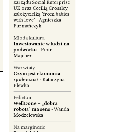
zarządu Social Enterprise
UK oraz Cecilią Crossley,
założycielką "from babies
with love" - Agnieszka
Furmańczyk
to
Młoda kultura
Inwestowanie w ludzi na
podwórku
- Piotr
Majcher
Warsztaty
Czym jest ekonomia
społeczna?
- Katarzyna
d
Plewka
Felieton
WellDone – „dobra
robota” ma sens
- Wanda
Modzelewska
Na marginesie