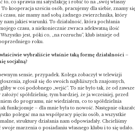
 to, co sprawia mi satysfakcję i robić to na „swój własny
 To kooperacja sześciu osób, pracujemy dla siebie, znamy si
oś czasu, nie mamy nad sobą żadnego zwierzchnika, który
 nam jakieś warunki. To działalność, która pochłania
mojego czasu, a niekoniecznie zwraca adekwatną ilość
 Wszystko jest, póki co, „na rozruchu”, klub istnieje od
 poprzedniego roku.
właściwie wybraliście właśnie taką formę działalności –
ię socjalną?
pewnym sensie, przypadek. Kolega zobaczył w telewizji
głoszenia, zgłosił się do swoich najbliższych znajomych,
liby w coś podobnego „wejść”. To nie było tak, że od zawsze
 założyć spółdzielnię, tym bardziej, że ja wcześniej, przed
eniem do programu, nie wiedziałem, co to spółdzielnia
 jak funkcjonuje – dla mnie była to nowość. Następnie okazał
zystko polegać ma na współpracy pięciu osób, a wszystkie
rmalne, struktury działania nam odpowiadały. Chcieliśmy
 swoje marzenia o posiadaniu własnego klubu i to się udało.