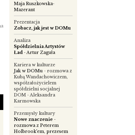
Maja Ruszkowska-
Mazerant
Prezentacja
na
Zobacz, jak jest w DOMu
Analiza
Spółdzielnia Artystów
Ład
- Artur Zaguła
Kariera w kulturze
Jak w DOMu
- rozmowa z
Kubą Wandachowiczem,
współzałożycielem
e
spółdzielni socjalnej
DOM - Aleksandra
ma
Karmowska
Przemysły kultury
Nowe znaczenie
-
rozmowa z Peterem
Holbrook'em, prezesem