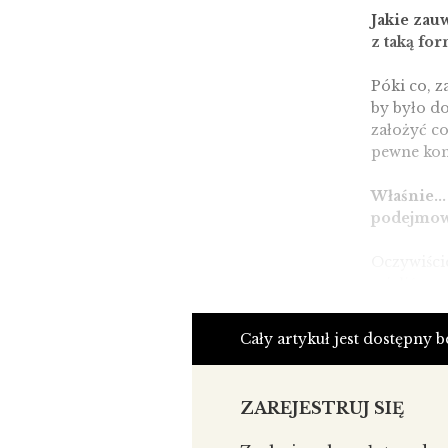
Jakie zau
z taką for
Póki co, 
by było do
założyć co
pewne konf
Właśnie...
podejmow
Oczywiście
mieliśmy z
raz już si
współprac
Cały artykuł jest dostępny 
działalno
którzy sp
gdy ktoś d
ZAREJESTRUJ SIĘ
i wyklucz
współtowa