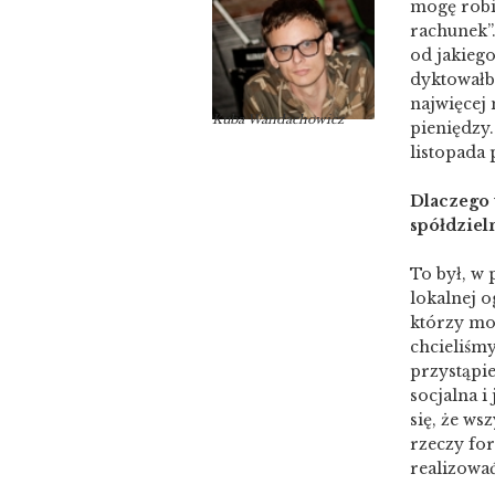
mogę robić
rachunek”.
od jakieg
dyktowałby
najwięcej 
Kuba Wandachowicz
pieniędzy.
listopada
Dlaczego 
spółdzieln
To był, w 
lokalnej o
którzy mog
chcieliśmy
przystąpi
socjalna i
się, że ws
rzeczy fo
realizować