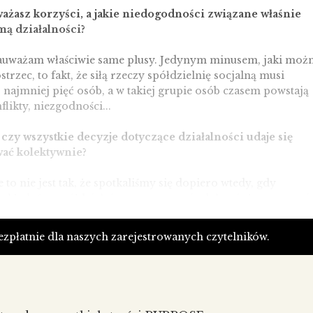
ważasz korzyści, a jakie niedogodności związane właśnie
mą działalności?
zauważam właściwie same plusy. Jedynym minusem, jaki moż
strzec, to fakt, że siłą rzeczy spółdzielnię socjalną musi
 najmniej pięć osób, a w takiej grupie osób czasem powstają
likty, niezgodności...
 czy wszystkie decyzje dotyczące działalności udaje się
ać kolektywnie?
 to nie jest tak, że spotkaliśmy się dopiero wtedy, gdy
akładać tę spółdzielnię – znamy swoje dobre i złe strony, ni
ę pokłóciliśmy i udaje nam się porozumieć. Dla osób, które
owałyby z osobami, których kompletnie nie znają, taka for
bezpłatnie dla naszych zarejestrowanych czytelników.
ści mogłaby być pewnym problemem. Z drugiej strony ludzi,
rawiają problemy, zawsze można wymienić... W momencie,
ziała na niekorzyść spółdzielni, można go przegłosować
yć, zastąpić kimś innym... Mówię to ku przestrodze moim
rzyszom, którzy mogą ten wywiad przeczytać... [śmiech]