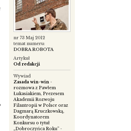
ę
nr 73 Maj 2012
temat numeru:
DOBRA ROBOTA
Artykuł
Od redakcji
Wywiad
Zasada win-win
-
rozmowa z Pawłem
Łukasiakiem, Prezesem
Akademii Rozwoju
o
Filantropii w Polsce oraz
Dagmarą Kruczkowską,
Koordynatorem
Konkursu o tytuł
„Dobroczyńca Roku” -